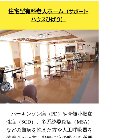
住宅型有料老人ホーム
（サポート
ハウスひばり）
パーキンソン病（PD）や脊髄小脳変
性症（SCD）、多系統委縮症（MSA）
などの難病を抱えた方や人工呼吸器を
装着された方、頻繁に痰の吸引を必要