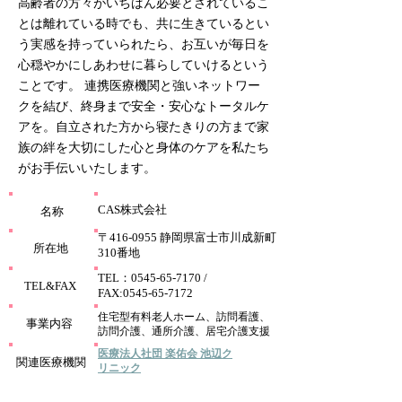
高齢者の方々がいちばん必要とされているこ
とは離れている時でも、共に生きているとい
う実感を持っていられたら、お互いが毎日を
心穏やかにしあわせに暮らしていけるという
ことです。 連携医療機関と強いネットワー
クを結び、終身まで安全・安心なトータルケ
アを。自立された方から寝たきりの方まで家
族の絆を大切にした心と身体のケアを私たち
がお手伝いいたします。
CAS株式会社
​名称
〒416-0955 静岡県富士市川成新町
所在地
310番地
TEL：0545-65-7170 /
TEL&FAX
FAX:
0545-65-7172
住宅型有料老人ホーム、訪問看護、
事業内容
訪問介護、通所介護、居宅介護支援
医療法人社団 楽佑会 池辺ク
関連医療機関
リニック