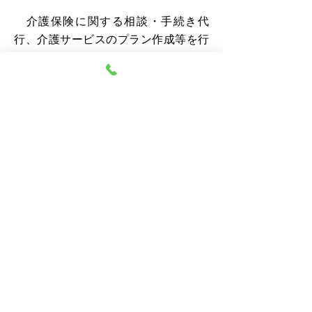
介護保険に関する相談・手続き代
行、介護サービスのプラン作成等を行
います。
詳細はこちらから
身体拘束等の適正化のための指針
高齢者虐待防止のための指針
提携医療機関
​医療法人社団 楽佑会 池辺クリニック
脳神経内科 内科 リハビリテーション科 通所リ