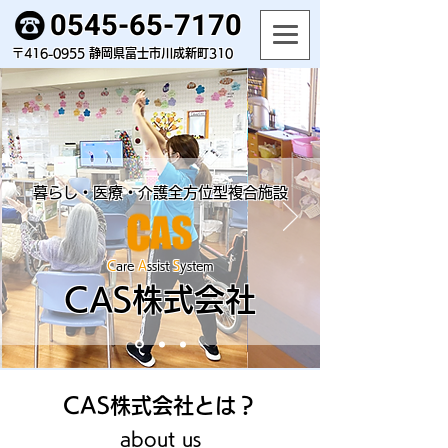
0545-65-717
0
〒416-0955 静岡県富士市川成新町310
暮らし・医療・介護全方位型複合施設
C
are
A
ssist
S
ystem
CAS株式会社
CAS株式会社とは？
about us